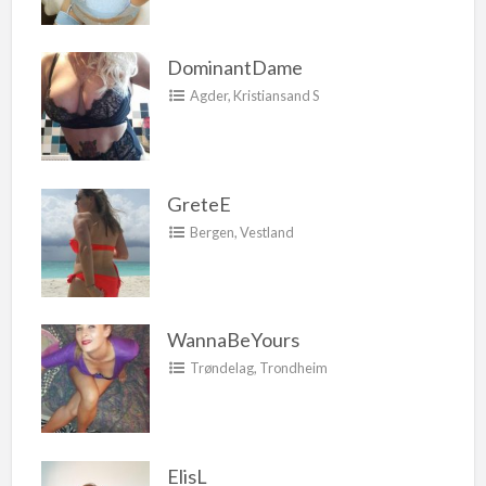
DominantDame
Agder
,
Kristiansand S
GreteE
Bergen
,
Vestland
WannaBeYours
Trøndelag
,
Trondheim
ElisL