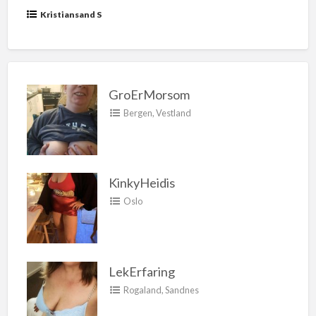
Kristiansand S
GroErMorsom
Bergen
,
Vestland
KinkyHeidis
Oslo
LekErfaring
Rogaland
,
Sandnes