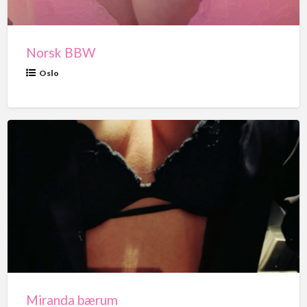
Norsk BBW
Oslo
Miranda
bærum
Miranda bærum