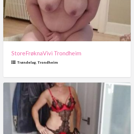
StoreFrøknaVivi Trondheim
Trøndelag
,
Trondheim
XAnnikenX