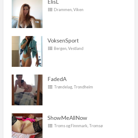
ElisL
Drammen
,
Viken
VoksenSport
Bergen
,
Vestland
FadedA
Trøndelag
,
Trondheim
ShowMeAllNow
Troms og Finnmark
,
Tromsø