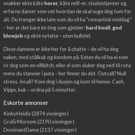
snakker ekte kåte
horer
, kåte milf-er, studentjenter og
erfarne damer som vet hvordan de skal suge deg tom for
alt. Du trenger ikke late som du vil ha “romantisk middag”
– her er det bare én ting som gjelder:
hard knull
,
god
blowjob
og ekte nytelse – uten bullshit.
Disse damene er ikke her for å chatte – de vil ha deg
naken, med stålkuk og kondom på. Enten du vil ha ei som
rir deg som en villbitch, eller ei som sluker deg ned til rota
mens du stønner i puta – her finner du det. Outcall? Null
stress. Incall? Kom deg i dusjen og kom til henne. Cash,
Vipps, kuk – ordna på 5 minutter.
Eskorte annonser
KinkyHeidis
(2874 visninger)
GroErMorsom
(2190 visninger)
DominantDame
(2137 visninger)