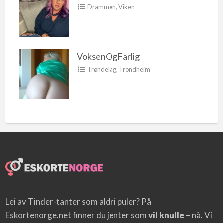
Drammen
,
Viken
VoksenOgFarlig
Trøndelag
,
Trondheim
Lei av Tinder-tanter som aldri puler? På
Eskortenorge.net finner du jenter som
vil knulle
– nå. Vi