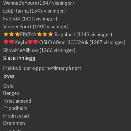
WannaBeYours
(1847 visninger)
LekErfaring
(1545 visninger)
FadedA
(1410 visninger)
VoksenSport
(1402 visninger)
FRØYA
Rogaland
(1343 visninger)
Keyla
OSLO 60mn: 3000Nok
(1287 visninger)
ShowMeAllNow
(1266 visninger)
Siste innlegg
Frekke bilder og pornofilmer på nett
Byer
Oslo
Bergen
Kristiansand
Trondheim
Fredrikstad
Drammen
Tromsø