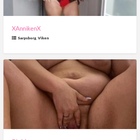
XAnnikenX
Sarpsborg
,
Viken
BigMamasue