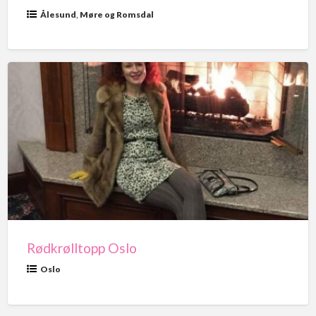
Ålesund
,
Møre og Romsdal
Rødkrølltopp
Oslo
Rødkrølltopp Oslo
Oslo