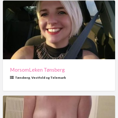
MorsomLeken
Tønsberg
MorsomLeken Tønsberg
Tønsberg
,
Vestfold og Telemark
StoreFrøknaVivi
Trondheim