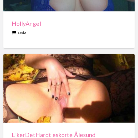
HollyAngel
Oslo
LikerDetHardt
eskorte
Ålesund
LikerDetHardt eskorte Ålesund