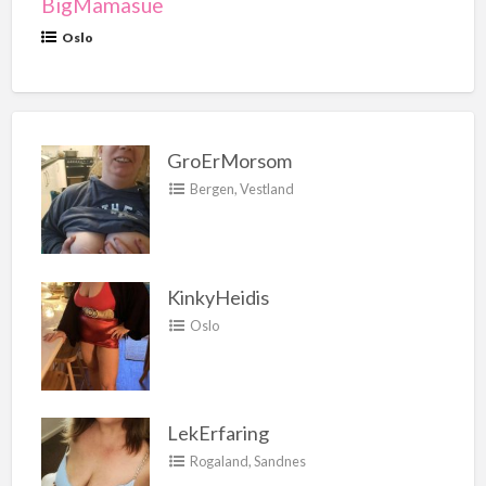
BigMamasue
Oslo
GroErMorsom
Bergen
,
Vestland
KinkyHeidis
Oslo
LekErfaring
Rogaland
,
Sandnes