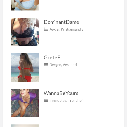
DominantDame
Agder
,
Kristiansand S
GreteE
Bergen
,
Vestland
WannaBeYours
Trøndelag
,
Trondheim